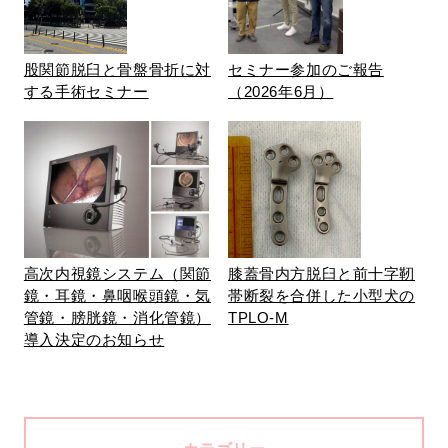
股関節脱臼と骨盤骨折に対
セミナー参加のご報告
する手術セミナー
（2026年6月）
高次内視鏡システム（関節
膝蓋骨内方脱臼と前十字靭
鏡・耳鏡・鼻咽喉頭鏡・気
帯断裂を合併した小型犬の
管鏡・膀胱鏡・消化管鏡）
TPLO-M
導入決定のお知らせ