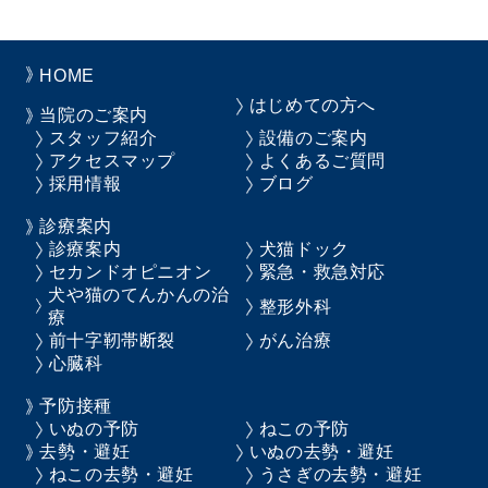
HOME
はじめての方へ
当院のご案内
スタッフ紹介
設備のご案内
アクセスマップ
よくあるご質問
採用情報
ブログ
診療案内
診療案内
犬猫ドック
セカンドオピニオン
緊急・救急対応
犬や猫のてんかんの治
整形外科
療
前十字靭帯断裂
がん治療
心臓科
予防接種
いぬの予防
ねこの予防
去勢・避妊
いぬの去勢・避妊
ねこの去勢・避妊
うさぎの去勢・避妊