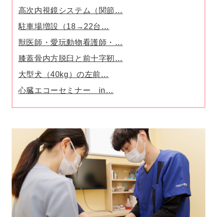
高次内視鏡システム（関節…
駐車場増設（18→22台…
獣医師・愛玩動物看護師・…
膝蓋骨内方脱臼と前十字靭…
大型犬（40kg）の左前…
心臓エコーセミナー in…