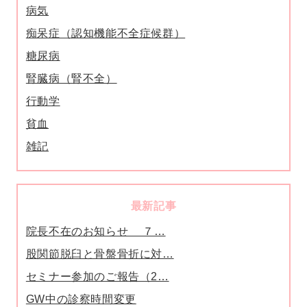
病気
痴呆症（認知機能不全症候群）
糖尿病
腎臓病（腎不全）
行動学
貧血
雑記
最新記事
院長不在のお知らせ ７…
股関節脱臼と骨盤骨折に対…
セミナー参加のご報告（2…
GW中の診察時間変更