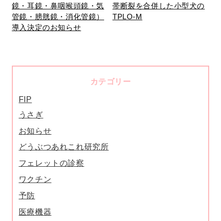
鏡・耳鏡・鼻咽喉頭鏡・気
帯断裂を合併した小型犬の
管鏡・膀胱鏡・消化管鏡）
TPLO-M
導入決定のお知らせ
カテゴリー
FIP
うさぎ
お知らせ
どうぶつあれこれ研究所
フェレットの診察
ワクチン
予防
医療機器