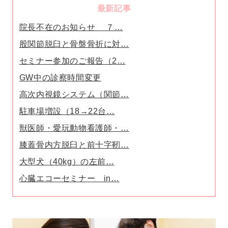
最新記事
院長不在のお知らせ ７…
股関節脱臼と骨盤骨折に対…
セミナー参加のご報告（2…
GW中の診察時間変更
高次内視鏡システム（関節…
駐車場増設（18→22台…
獣医師・愛玩動物看護師・…
膝蓋骨内方脱臼と前十字靭…
大型犬（40kg）の左前…
心臓エコーセミナー in…