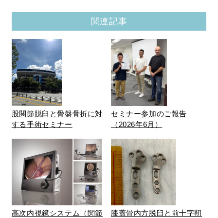
関連記事
股関節脱臼と骨盤骨折に対
セミナー参加のご報告
する手術セミナー
（2026年6月）
高次内視鏡システム（関節
膝蓋骨内方脱臼と前十字靭