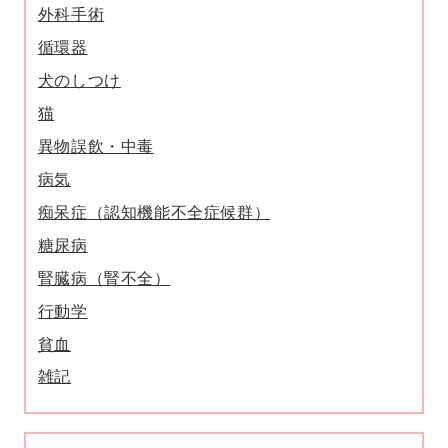
外科手術
循環器
犬のしつけ
猫
異物誤飲・中毒
病気
痴呆症（認知機能不全症候群）
糖尿病
腎臓病（腎不全）
行動学
貧血
雑記