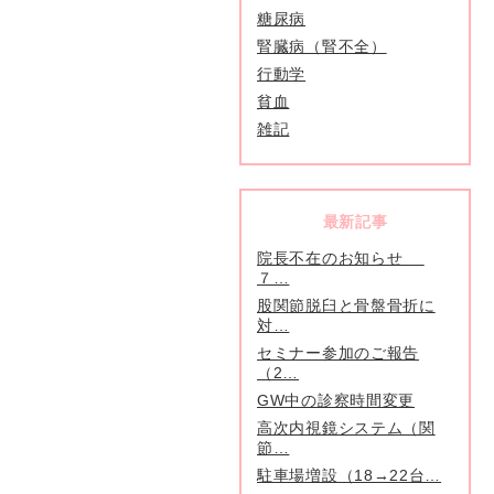
糖尿病
腎臓病（腎不全）
行動学
貧血
雑記
最新記事
院長不在のお知らせ
７…
股関節脱臼と骨盤骨折に
対…
セミナー参加のご報告
（2…
GW中の診察時間変更
高次内視鏡システム（関
節…
駐車場増設（18→22台…