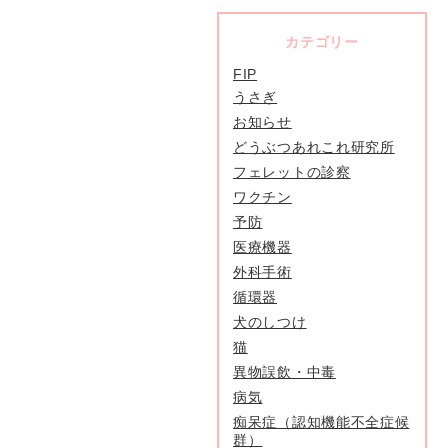
カテゴリー
FIP
うさぎ
お知らせ
どうぶつあれこれ研究所
フェレットの診察
ワクチン
予防
医療機器
外科手術
循環器
犬のしつけ
猫
異物誤飲・中毒
病気
痴呆症（認知機能不全症候
群）