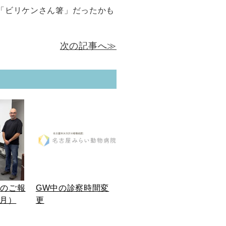
「ビリケンさん箸」だったかも
次の記事へ≫
加のご報
GW中の診察時間変
6月）
更