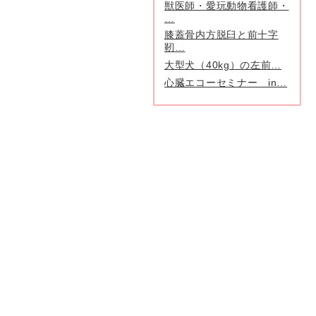
獣医師・愛玩動物看護師・
…
膝蓋骨内方脱臼と前十字
靭…
大型犬（40kg）の左前…
心臓エコーセミナー in…