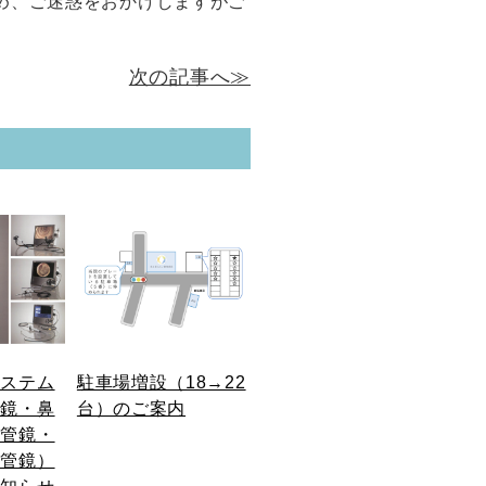
め、ご迷惑をおかけしますがご
次の記事へ≫
システム
駐車場増設（18→22
耳鏡・鼻
台）のご案内
気管鏡・
化管鏡）