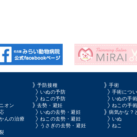
予防接種
手術
いぬの予防
手術につ
ねこの予防
いぬの手
ニオン
去勢・避妊
ねこの手
応
いぬの去勢・避妊
病気かな？
かんの治療
ねこの去勢・避妊
いぬ
うさぎの去勢・避妊
ねこ
裂