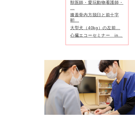
獣医師・愛玩動物看護師・
…
膝蓋骨内方脱臼と前十字
靭…
大型犬（40kg）の左前…
心臓エコーセミナー in…