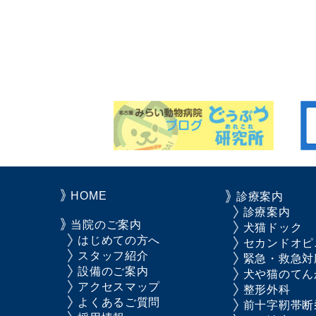
HOME
診療案内
診療案内
当院のご案内
犬猫ドック
はじめての方へ
セカンドオピ
スタッフ紹介
緊急・救急対
設備のご案内
犬や猫のてん
アクセスマップ
整形外科
よくあるご質問
前十字靭帯断