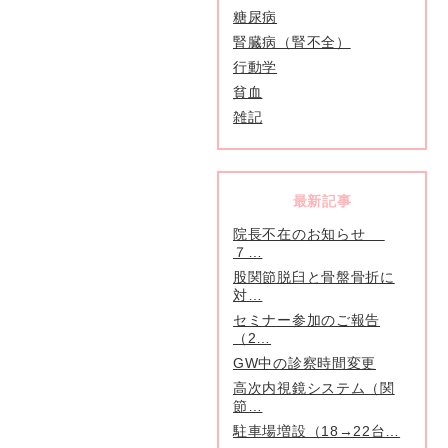
糖尿病
腎臓病（腎不全）
行動学
貧血
雑記
最新記事
院長不在のお知らせ
７…
股関節脱臼と骨盤骨折に
対…
セミナー参加のご報告
（2…
GW中の診察時間変更
高次内視鏡システム（関
節…
駐車場増設（18→22台…