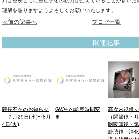
川は昼夜ともに重症手術の執刀が控えていることが多いた
理解を賜りますようよろしくお願いいたします。
≪前の記事へ
ブログ一覧
関連記事
院長不在のお知らせ
GW中の診察時間変
高次内視鏡
７月29日(水)〜8月
更
（関節鏡・
4日(火)
咽喉頭鏡・
膀胱鏡・消