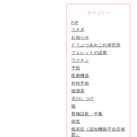
カテゴリー
FIP
うさぎ
お知らせ
どうぶつあれこれ研究所
フェレットの診察
ワクチン
予防
医療機器
外科手術
循環器
犬のしつけ
猫
異物誤飲・中毒
病気
痴呆症（認知機能不全症候
群）