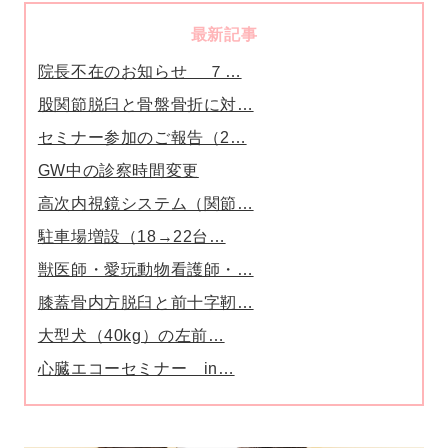
最新記事
院長不在のお知らせ ７…
股関節脱臼と骨盤骨折に対…
セミナー参加のご報告（2…
GW中の診察時間変更
高次内視鏡システム（関節…
駐車場増設（18→22台…
獣医師・愛玩動物看護師・…
膝蓋骨内方脱臼と前十字靭…
大型犬（40kg）の左前…
心臓エコーセミナー in…