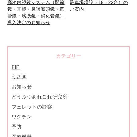
高次内視鏡システム（関節
駐車場増設（18→22台）の
鏡・耳鏡・鼻咽喉頭鏡・気
ご案内
管鏡・膀胱鏡・消化管鏡）
導入決定のお知らせ
カテゴリー
FIP
うさぎ
お知らせ
どうぶつあれこれ研究所
フェレットの診察
ワクチン
予防
医療機器