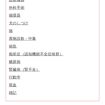
外科手術
循環器
犬のしつけ
猫
異物誤飲・中毒
病気
痴呆症（認知機能不全症候群）
糖尿病
腎臓病（腎不全）
行動学
貧血
雑記