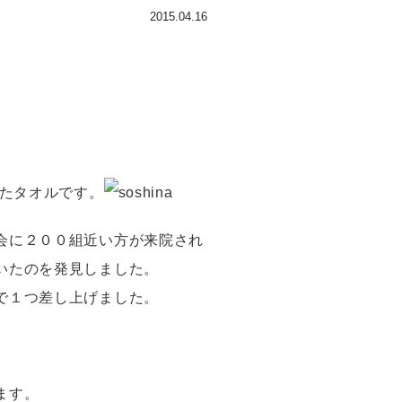
2015.04.16
ったタオルです。
会に２００組近い方が来院され
いたのを発見しました。
で１つ差し上げました。
ます。