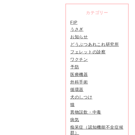
カテゴリー
FIP
うさぎ
お知らせ
どうぶつあれこれ研究所
フェレットの診察
ワクチン
予防
医療機器
外科手術
循環器
犬のしつけ
猫
異物誤飲・中毒
病気
痴呆症（認知機能不全症候
群）