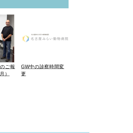
加のご報
GW中の診察時間変
6月）
更