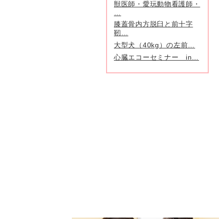
獣医師・愛玩動物看護師・
…
膝蓋骨内方脱臼と前十字
靭…
大型犬（40kg）の左前…
心臓エコーセミナー in…