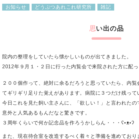
お知らせ
どうぶつあれこれ研究所
雑記
思い出の品
院内の整理をしていたら懐かしいものが出てきました。
2012年９月１・２日に行った内覧会で来院された方に配
２００個作って、絶対に余るだろうと思っていたら、内覧
てギリギリ足りた覚えがあります。病院に３つだけ残って
今日これを見た飼い主さんに、「欲しい！」と言われたの
意外と人気あるもんだなと驚きです。
３周年くらいで何か記念品を作ろうかしらん・・・ʕ•ᴥ•ʔ
また、現在待合室を改造するべく着々と準備を進めており