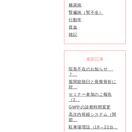
糖尿病
腎臓病（腎不全）
行動学
貧血
雑記
最新記事
院長不在のお知らせ
７…
股関節脱臼と骨盤骨折に
対…
セミナー参加のご報告
（2…
GW中の診察時間変更
高次内視鏡システム（関
節…
駐車場増設（18→22台…