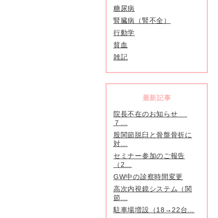
糖尿病
腎臓病（腎不全）
行動学
貧血
雑記
最新記事
院長不在のお知らせ
７…
股関節脱臼と骨盤骨折に
対…
セミナー参加のご報告
（2…
GW中の診察時間変更
高次内視鏡システム（関
節…
駐車場増設（18→22台…