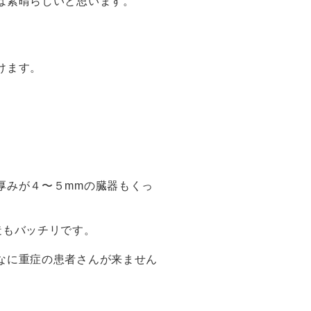
は素晴らしいと思います。
けます。
厚みが４〜５mmの臓器もくっ
造もバッチリです。
なに重症の患者さんが来ません