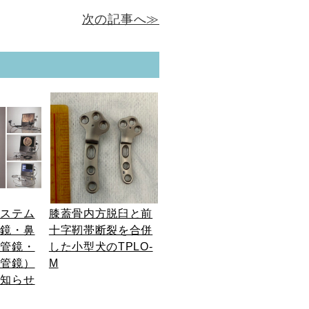
次の記事へ≫
システム
膝蓋骨内方脱臼と前
耳鏡・鼻
十字靭帯断裂を合併
気管鏡・
した小型犬のTPLO-
化管鏡）
M
お知らせ