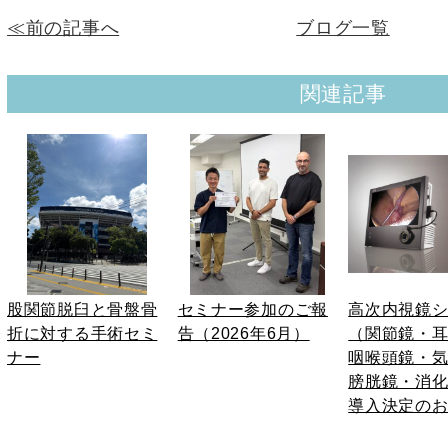
≪前の記事へ
ブログ一覧
関連記事
股関節脱臼と骨盤骨
セミナー参加のご報
高次内視鏡
折に対する手術セミ
告（2026年6月）
（関節鏡・
ナー
咽喉頭鏡・
膀胱鏡・消
導入決定の