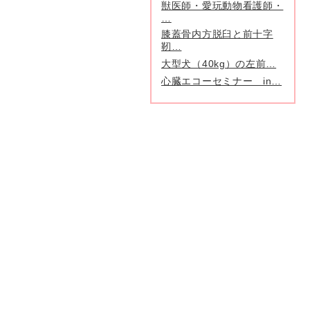
獣医師・愛玩動物看護師・
…
膝蓋骨内方脱臼と前十字
靭…
大型犬（40kg）の左前…
心臓エコーセミナー in…