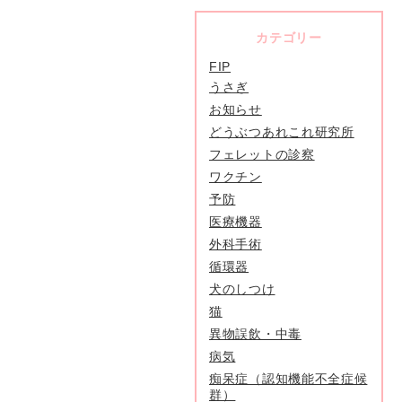
カテゴリー
FIP
うさぎ
お知らせ
どうぶつあれこれ研究所
フェレットの診察
ワクチン
予防
医療機器
外科手術
循環器
犬のしつけ
猫
異物誤飲・中毒
病気
痴呆症（認知機能不全症候
群）