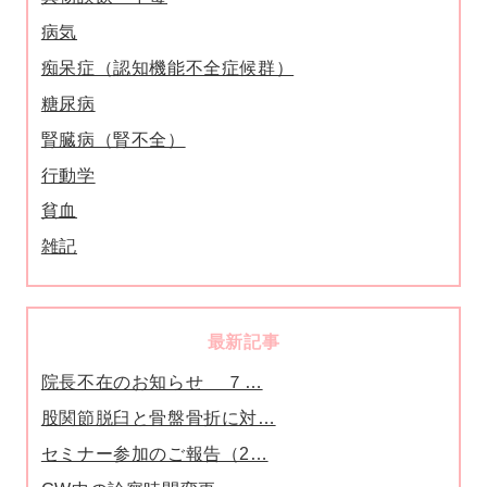
病気
痴呆症（認知機能不全症候群）
糖尿病
腎臓病（腎不全）
行動学
貧血
雑記
最新記事
院長不在のお知らせ ７…
股関節脱臼と骨盤骨折に対…
セミナー参加のご報告（2…