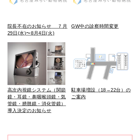
院長不在のお知らせ ７月
GW中の診察時間変更
29日(水)〜8月4日(火)
高次内視鏡システム（関節
駐車場増設（18→22台）の
鏡・耳鏡・鼻咽喉頭鏡・気
ご案内
管鏡・膀胱鏡・消化管鏡）
導入決定のお知らせ