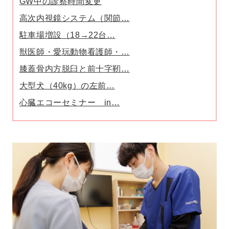
GW中の診察時間変更
高次内視鏡システム（関節…
駐車場増設（18→22台…
獣医師・愛玩動物看護師・…
膝蓋骨内方脱臼と前十字靭…
大型犬（40kg）の左前…
心臓エコーセミナー in…