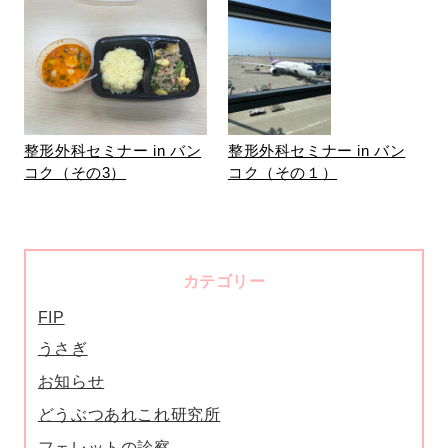
整形外科セミナー in バン
整形外科セミナー in バン
コク（その3）
コク（その１）
カテゴリー
FIP
うさぎ
お知らせ
どうぶつあれこれ研究所
フェレットの診察