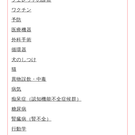
ワクチン
予防
医療機器
外科手術
循環器
犬のしつけ
猫
異物誤飲・中毒
病気
痴呆症（認知機能不全症候群）
糖尿病
腎臓病（腎不全）
行動学