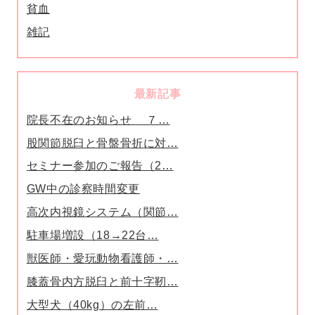
貧血
雑記
最新記事
院長不在のお知らせ ７…
股関節脱臼と骨盤骨折に対…
セミナー参加のご報告（2…
GW中の診察時間変更
高次内視鏡システム（関節…
駐車場増設（18→22台…
獣医師・愛玩動物看護師・…
膝蓋骨内方脱臼と前十字靭…
大型犬（40kg）の左前…