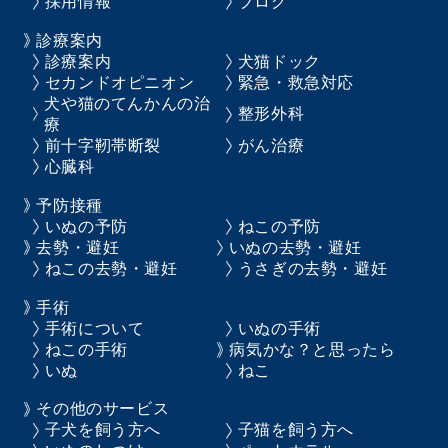
採用情報
ブログ
診療案内
診療案内
犬猫ドック
セカンドオピニオン
緊急・救急対応
犬や猫のてんかんの治
整形外科
療
前十字靭帯断裂
がん治療
心臓科
予防接種
いぬの予防
ねこの予防
去勢・避妊
いぬの去勢・避妊
ねこの去勢・避妊
うさぎの去勢・避妊
手術
手術について
いぬの手術
ねこの手術
病気かな？と思ったら
いぬ
ねこ
その他のサービス
子犬を飼う方へ
子猫を飼う方へ