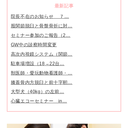
最新記事
院長不在のお知らせ ７…
股関節脱臼と骨盤骨折に対…
セミナー参加のご報告（2…
GW中の診察時間変更
高次内視鏡システム（関節…
駐車場増設（18→22台…
獣医師・愛玩動物看護師・…
膝蓋骨内方脱臼と前十字靭…
大型犬（40kg）の左前…
心臓エコーセミナー in…