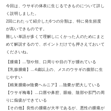
今回は、ウサギの体表に生じるできものについて詳し
く説明しました。
2回にわたって紹介した6つの分類は、特に発生頻度
が高いできものです。
難しい単語が多くて理解しにくかった人のためにまと
めて解説するので、ポイントだけでも押さえておいて
くださいね。
【腫瘍】…顎や頬、口周りや目の下が腫れている
【乳腺腫瘍】…4歳以上の、メスのウサギの腹部に生
じやすい
【精巣腫瘍or陰嚢ヘルニア】…陰嚢が肥大している
【ウサギ梅毒】…口唇や鼻腔、眼瞼、陰部や肛門の周
りに痂疲ができている
【その他】良性の腫瘍が大半であるが、悪性の腫瘍が