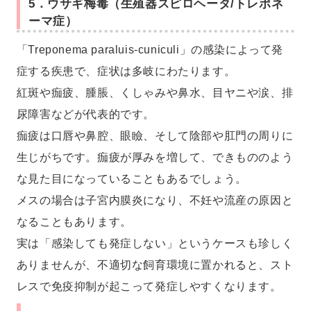
5．ウサギ梅毒（生殖器スピロヘータ/トレポネ
ーマ症）
「Treponema paraluis-cuniculi」の感染によって発
症する疾患で、症状は多岐にわたります。
紅斑や痂疲、腫脹、くしゃみや鼻水、目ヤニや涙、排
尿障害などが代表的です。
痂疲は口唇や鼻腔、眼瞼、そして陰部や肛門の周りに
生じがちです。痂疲が厚みを増して、できもののよう
な見た目になっていることもあるでしょう。
メスの場合は子宮内膜炎になり、不妊や流産の原因と
なることもあります。
実は「感染しても発症しない」というケースも珍しく
ありませんが、不適切な飼育環境に置かれると、スト
レスで免疫抑制が起こって発症しやすくなります。