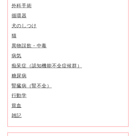
外科手術
循環器
犬のしつけ
猫
異物誤飲・中毒
病気
痴呆症（認知機能不全症候群）
糖尿病
腎臓病（腎不全）
行動学
貧血
雑記