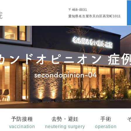
〒468-0031
愛知県名古屋市天白区高宮町1011
カンドオピニオン 症例
secondopinion-04
予防接種
去勢・避妊
手術
vaccination
neutering surgery
operation