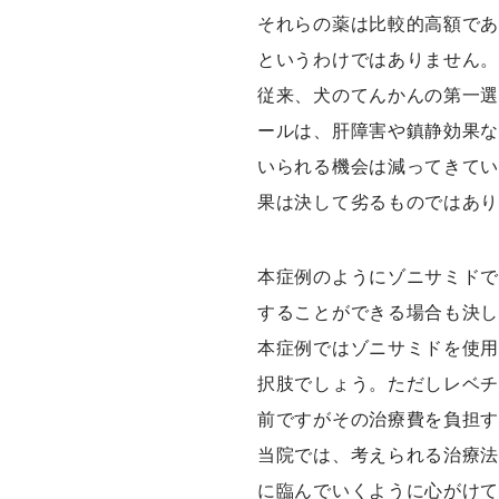
それらの薬は比較的高額で
というわけではありません
従来、犬のてんかんの第一
ールは、肝障害や鎮静効果
いられる機会は減ってきて
果は決して劣るものではあ
本症例のようにゾニサミド
することができる場合も決
本症例ではゾニサミドを使
択肢でしょう。ただしレベ
前ですがその治療費を負担
当院では、考えられる治療
に臨んでいくように心がけ