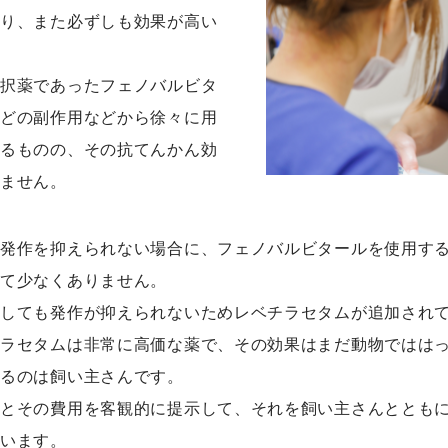
あり、また必ずしも効果が高い
。
選択薬であったフェノバルビタ
などの副作用などから徐々に用
いるものの、その抗てんかん効
りません。
で発作を抑えられない場合に、フェノバルビタールを使用す
して少なくありません。
用しても発作が抑えられないためレベチラセタムが追加され
チラセタムは非常に高価な薬で、その効果はまだ動物ではは
するのは飼い主さんです。
法とその費用を客観的に提示して、それを飼い主さんととも
ています。