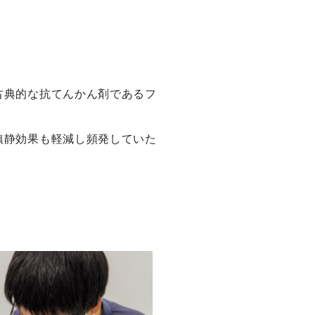
古典的な抗てんかん剤であるフ
鎮静効果も軽減し頻発していた