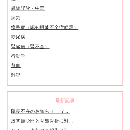
異物誤飲・中毒
病気
痴呆症（認知機能不全症候群）
糖尿病
腎臓病（腎不全）
行動学
貧血
雑記
最新記事
院長不在のお知らせ ７…
股関節脱臼と骨盤骨折に対…