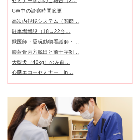
セミナー参加のご報告（2…
GW中の診察時間変更
高次内視鏡システム（関節…
駐車場増設（18→22台…
獣医師・愛玩動物看護師・…
膝蓋骨内方脱臼と前十字靭…
大型犬（40kg）の左前…
心臓エコーセミナー in…