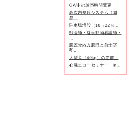
GW中の診察時間変更
高次内視鏡システム（関
節…
駐車場増設（18→22台…
獣医師・愛玩動物看護師・
…
膝蓋骨内方脱臼と前十字
靭…
大型犬（40kg）の左前…
心臓エコーセミナー in…