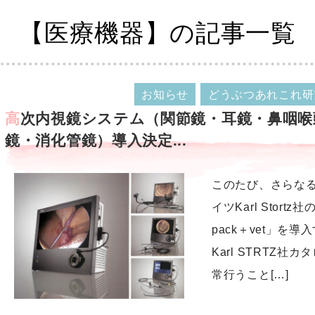
【医療機器】の記事一覧
お知らせ
どうぶつあれこれ研
高次内視鏡システム（関節鏡・耳鏡・鼻咽喉頭鏡・気管鏡・膀胱
鏡・消化管鏡）導入決定...
このたび、さらな
イツKarl Stort
pack＋vet」を
Karl STRTZ
常行うこと[…]