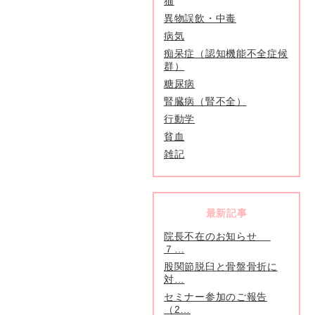
猫
異物誤飲・中毒
病気
痴呆症（認知機能不全症候
群）
糖尿病
腎臓病（腎不全）
行動学
貧血
雑記
最新記事
院長不在のお知らせ
７…
股関節脱臼と骨盤骨折に
対…
セミナー参加のご報告
（2…