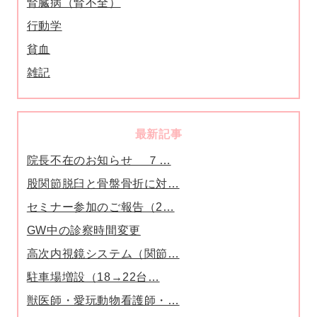
腎臓病（腎不全）
行動学
貧血
雑記
最新記事
院長不在のお知らせ ７…
股関節脱臼と骨盤骨折に対…
セミナー参加のご報告（2…
GW中の診察時間変更
高次内視鏡システム（関節…
駐車場増設（18→22台…
獣医師・愛玩動物看護師・…