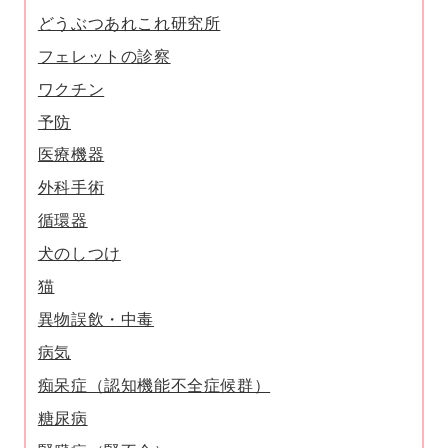
どうぶつあれこれ研究所
フェレットの診察
ワクチン
予防
医療機器
外科手術
循環器
犬のしつけ
猫
異物誤飲・中毒
病気
痴呆症（認知機能不全症候群）
糖尿病