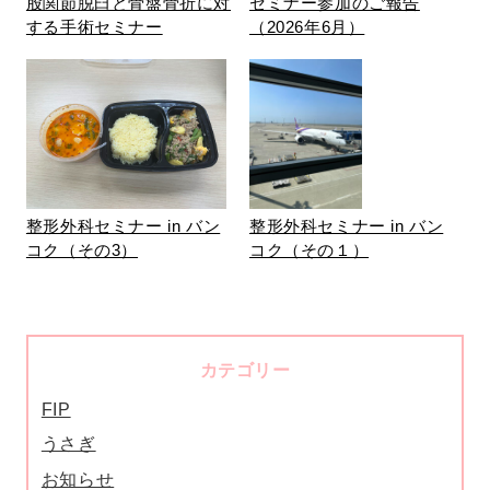
股関節脱臼と骨盤骨折に対
セミナー参加のご報告
する手術セミナー
（2026年6月）
整形外科セミナー in バン
整形外科セミナー in バン
コク（その3）
コク（その１）
カテゴリー
FIP
うさぎ
お知らせ