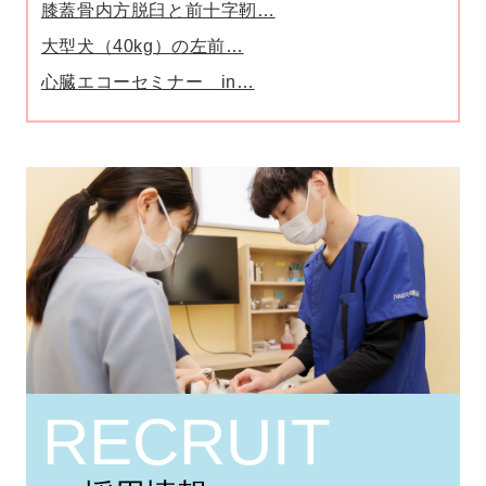
膝蓋骨内方脱臼と前十字靭…
大型犬（40kg）の左前…
心臓エコーセミナー in…
RECRUIT