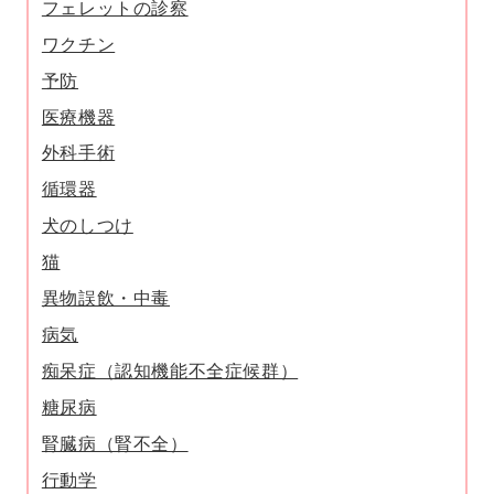
フェレットの診察
ワクチン
予防
医療機器
外科手術
循環器
犬のしつけ
猫
異物誤飲・中毒
病気
痴呆症（認知機能不全症候群）
糖尿病
腎臓病（腎不全）
行動学