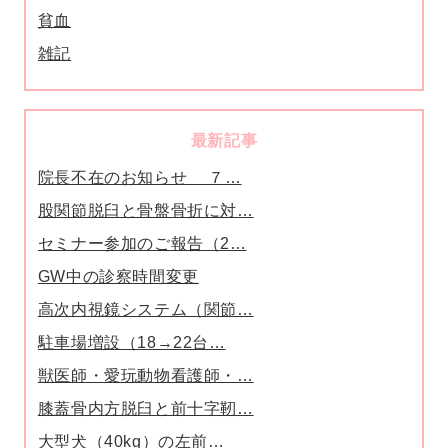
貧血
雑記
最新記事
院長不在のお知らせ ７…
股関節脱臼と骨盤骨折に対…
セミナー参加のご報告（2…
GW中の診察時間変更
高次内視鏡システム（関節…
駐車場増設（18→22台…
獣医師・愛玩動物看護師・…
膝蓋骨内方脱臼と前十字靭…
大型犬（40kg）の左前…