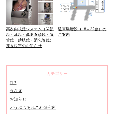
高次内視鏡システム（関節
駐車場増設（18→22台）の
鏡・耳鏡・鼻咽喉頭鏡・気
ご案内
管鏡・膀胱鏡・消化管鏡）
導入決定のお知らせ
カテゴリー
FIP
うさぎ
お知らせ
どうぶつあれこれ研究所