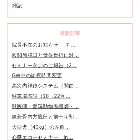
雑記
最新記事
院長不在のお知らせ ７…
股関節脱臼と骨盤骨折に対…
セミナー参加のご報告（2…
GW中の診察時間変更
高次内視鏡システム（関節…
駐車場増設（18→22台…
獣医師・愛玩動物看護師・…
膝蓋骨内方脱臼と前十字靭…
大型犬（40kg）の左前…
心臓エコーセミナー in…