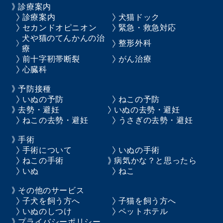
診療案内
診療案内
犬猫ドック
セカンドオピニオン
緊急・救急対応
犬や猫のてんかんの治
整形外科
療
前十字靭帯断裂
がん治療
心臓科
予防接種
いぬの予防
ねこの予防
去勢・避妊
いぬの去勢・避妊
ねこの去勢・避妊
うさぎの去勢・避妊
手術
手術について
いぬの手術
ねこの手術
病気かな？と思ったら
いぬ
ねこ
その他のサービス
子犬を飼う方へ
子猫を飼う方へ
いぬのしつけ
ペットホテル
プライバシーポリシー