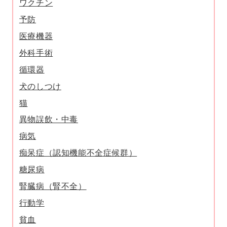
ワクチン
予防
医療機器
外科手術
循環器
犬のしつけ
猫
異物誤飲・中毒
病気
痴呆症（認知機能不全症候群）
糖尿病
腎臓病（腎不全）
行動学
貧血