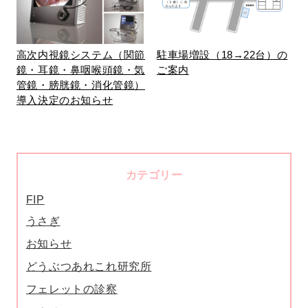
高次内視鏡システム（関節
駐車場増設（18→22台）の
鏡・耳鏡・鼻咽喉頭鏡・気
ご案内
管鏡・膀胱鏡・消化管鏡）
導入決定のお知らせ
カテゴリー
FIP
うさぎ
お知らせ
どうぶつあれこれ研究所
フェレットの診察