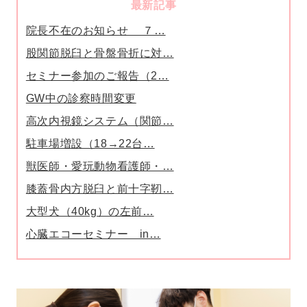
最新記事
院長不在のお知らせ ７…
股関節脱臼と骨盤骨折に対…
セミナー参加のご報告（2…
GW中の診察時間変更
高次内視鏡システム（関節…
駐車場増設（18→22台…
獣医師・愛玩動物看護師・…
膝蓋骨内方脱臼と前十字靭…
大型犬（40kg）の左前…
心臓エコーセミナー in…