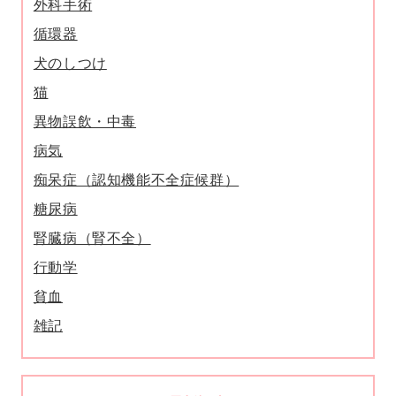
外科手術
循環器
犬のしつけ
猫
異物誤飲・中毒
病気
痴呆症（認知機能不全症候群）
糖尿病
腎臓病（腎不全）
行動学
貧血
雑記