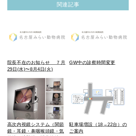
関連記事
院長不在のお知らせ ７月
GW中の診察時間変更
29日(水)〜8月4日(火)
高次内視鏡システム（関節
駐車場増設（18→22台）の
鏡・耳鏡・鼻咽喉頭鏡・気
ご案内