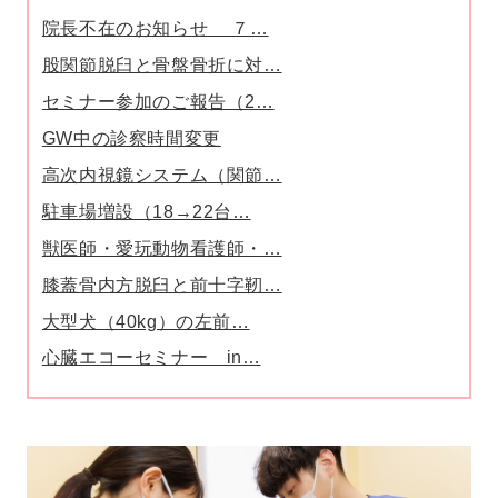
院長不在のお知らせ ７…
股関節脱臼と骨盤骨折に対…
セミナー参加のご報告（2…
GW中の診察時間変更
高次内視鏡システム（関節…
駐車場増設（18→22台…
獣医師・愛玩動物看護師・…
膝蓋骨内方脱臼と前十字靭…
大型犬（40kg）の左前…
心臓エコーセミナー in…