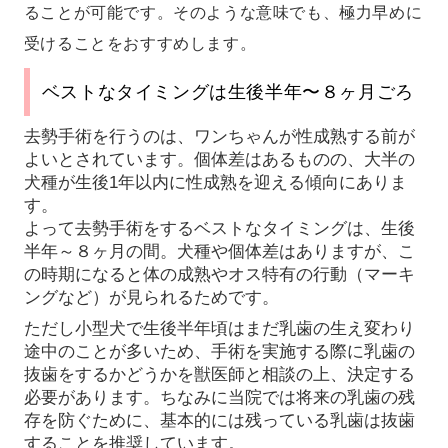
ることが可能です。そのような意味でも、極力早めに
受けることをおすすめします。
ベストなタイミングは生後半年〜８ヶ月ごろ
去勢手術を行うのは、ワンちゃんが性成熟する前が
よいとされています。個体差はあるものの、大半の
犬種が生後1年以内に性成熟を迎える傾向にありま
す。
よって去勢手術をするベストなタイミングは、生後
半年～８ヶ月の間。犬種や個体差はありますが、こ
の時期になると体の成熟やオス特有の行動（マーキ
ングなど）が見られるためです。
ただし小型犬で生後半年頃はまだ乳歯の生え変わり
途中のことが多いため、手術を実施する際に乳歯の
抜歯をするかどうかを獣医師と相談の上、決定する
必要があります。ちなみに当院では将来の乳歯の残
存を防ぐために、基本的には残っている乳歯は抜歯
することを推奨しています。