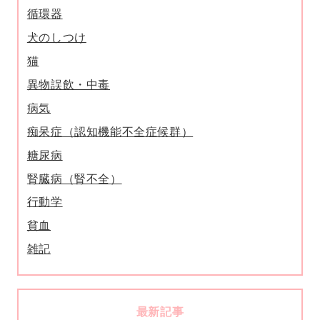
循環器
犬のしつけ
猫
異物誤飲・中毒
病気
痴呆症（認知機能不全症候群）
糖尿病
腎臓病（腎不全）
行動学
貧血
雑記
最新記事