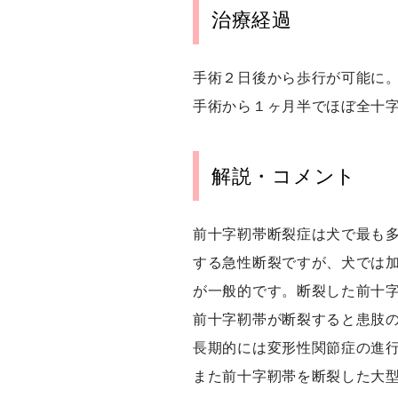
治療経過
手術２日後から歩行が可能に
手術から１ヶ月半でほぼ全十
解説・コメント
前十字靭帯断裂症は犬で最も
する急性断裂ですが、犬では
が一般的です。断裂した前十
前十字靭帯が断裂すると患肢
長期的には変形性関節症の進
また前十字靭帯を断裂した大