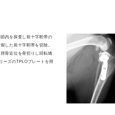
関節内を探査し前十字靭帯の
断裂した前十字靭帯を切除。
て脛骨近位を骨切りし回転矯
iniシリーズのTPLOプレートを用