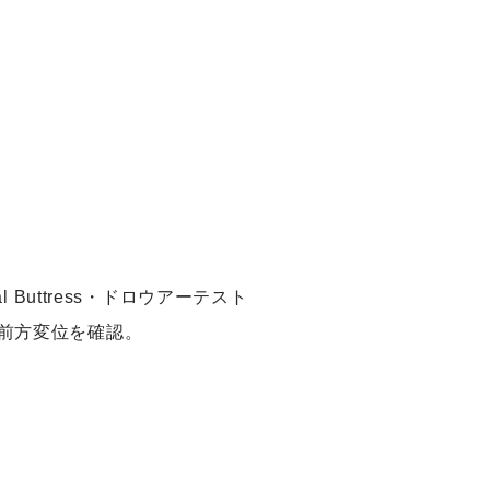
uttress・ドロウアーテスト
脛骨前方変位を確認。