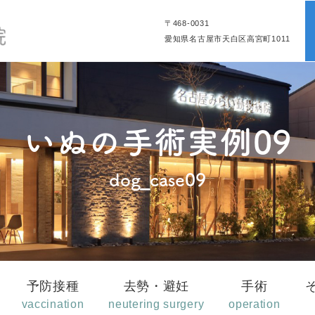
〒468-0031
愛知県名古屋市天白区高宮町1011
いぬの手術実例09
dog_case09
予防接種
去勢・避妊
手術
vaccination
neutering surgery
operation