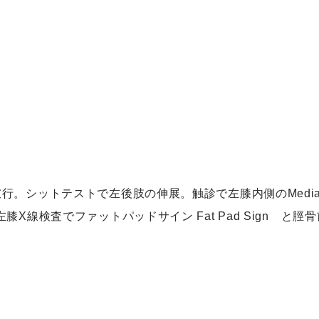
。シットテストで左後肢の伸展。触診で左膝内側のMedial B
膝X線検査でファットパッドサイン Fat Pad Sign と