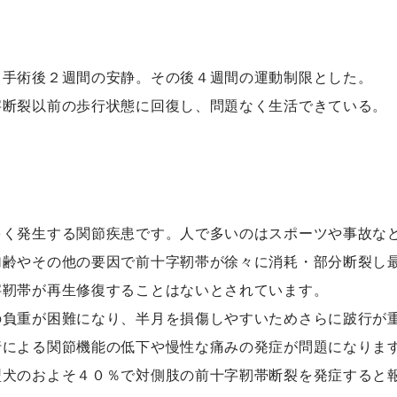
。手術後２週間の安静。その後４週間の運動制限とした。
字断裂以前の歩行状態に回復し、問題なく生活できている。
多く発生する関節疾患です。人で多いのはスポーツや事故な
加齢やその他の要因で前十字靭帯が徐々に消耗・部分断裂し
字靭帯が再生修復することはないとされています。
の負重が困難になり、半月を損傷しやすいためさらに跛行が
行による関節機能の低下や慢性な痛みの発症が問題になりま
型犬のおよそ４０％で対側肢の前十字靭帯断裂を発症すると