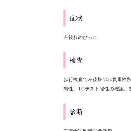
症状
左後肢のびっこ
検査
歩行検査で左後肢の非負重性跛行
陽性、TCテスト陽性の確認。左
診断
左前十字靭帯完全断裂