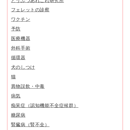
どうぶつあれこれ研究所
フェレットの診察
ワクチン
予防
医療機器
外科手術
循環器
犬のしつけ
猫
異物誤飲・中毒
病気
痴呆症（認知機能不全症候群）
糖尿病
腎臓病（腎不全）