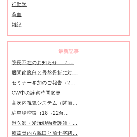
行動学
貧血
雑記
最新記事
院長不在のお知らせ ７…
股関節脱臼と骨盤骨折に対…
セミナー参加のご報告（2…
GW中の診察時間変更
高次内視鏡システム（関節…
駐車場増設（18→22台…
獣医師・愛玩動物看護師・…
膝蓋骨内方脱臼と前十字靭…