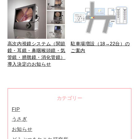
高次内視鏡システム（関節
駐車場増設（18→22台）の
鏡・耳鏡・鼻咽喉頭鏡・気
ご案内
管鏡・膀胱鏡・消化管鏡）
導入決定のお知らせ
カテゴリー
FIP
うさぎ
お知らせ