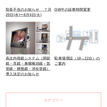
院長不在のお知らせ ７月
GW中の診察時間変更
29日(水)〜8月4日(火)
高次内視鏡システム（関節
駐車場増設（18→22台）の
鏡・耳鏡・鼻咽喉頭鏡・気
ご案内
管鏡・膀胱鏡・消化管鏡）
導入決定のお知らせ
カテゴリー