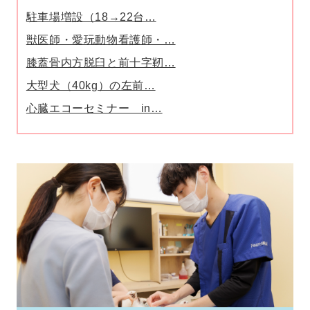
駐車場増設（18→22台…
獣医師・愛玩動物看護師・…
膝蓋骨内方脱臼と前十字靭…
大型犬（40kg）の左前…
心臓エコーセミナー in…