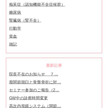
痴呆症（認知機能不全症候群）
糖尿病
腎臓病（腎不全）
行動学
貧血
雑記
最新記事
院長不在のお知らせ ７…
股関節脱臼と骨盤骨折に対…
セミナー参加のご報告（2…
GW中の診察時間変更
高次内視鏡システム（関節…