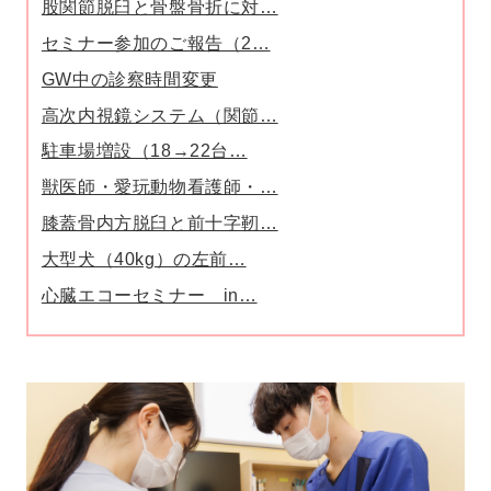
股関節脱臼と骨盤骨折に対…
セミナー参加のご報告（2…
GW中の診察時間変更
高次内視鏡システム（関節…
駐車場増設（18→22台…
獣医師・愛玩動物看護師・…
膝蓋骨内方脱臼と前十字靭…
大型犬（40kg）の左前…
心臓エコーセミナー in…