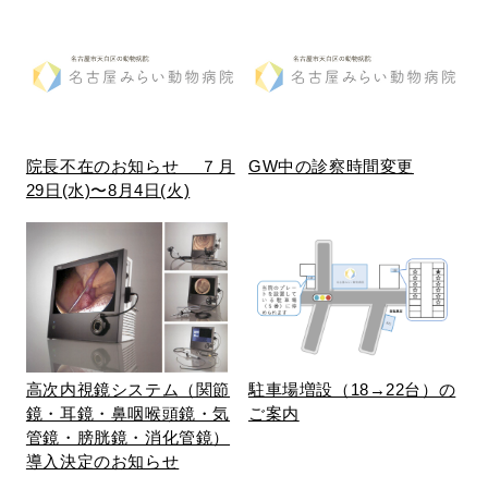
院長不在のお知らせ ７月
GW中の診察時間変更
29日(水)〜8月4日(火)
高次内視鏡システム（関節
駐車場増設（18→22台）の
鏡・耳鏡・鼻咽喉頭鏡・気
ご案内
管鏡・膀胱鏡・消化管鏡）
導入決定のお知らせ