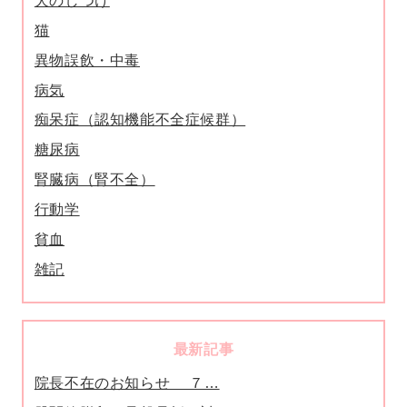
犬のしつけ
猫
異物誤飲・中毒
病気
痴呆症（認知機能不全症候群）
糖尿病
腎臓病（腎不全）
行動学
貧血
雑記
最新記事
院長不在のお知らせ ７…